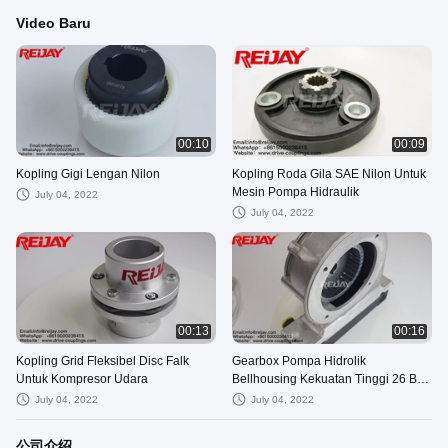
Video Baru
00:10
00:09
Kopling Gigi Lengan Nilon
Kopling Roda Gila SAE Nilon Untuk
Mesin Pompa Hidraulik
July 04, 2022
July 04, 2022
00:13
00:16
Kopling Grid Fleksibel Disc Falk
Gearbox Pompa Hidrolik
Untuk Kompresor Udara
Bellhousing Kekuatan Tinggi 26 Bar
Dengan Pendingin
July 04, 2022
July 04, 2022
公司介绍