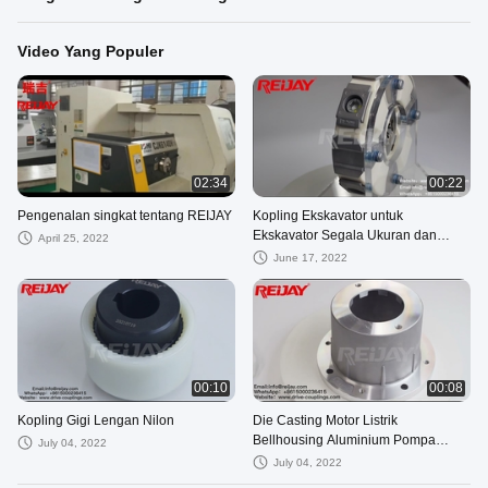
Video Yang Populer
02:34
00:22
Pengenalan singkat tentang REIJAY
Kopling Ekskavator untuk
Ekskavator Segala Ukuran dan
April 25, 2022
Model
June 17, 2022
00:10
00:08
Kopling Gigi Lengan Nilon
Die Casting Motor Listrik
Bellhousing Aluminium Pompa
July 04, 2022
Hidrolik Bell Housing
July 04, 2022