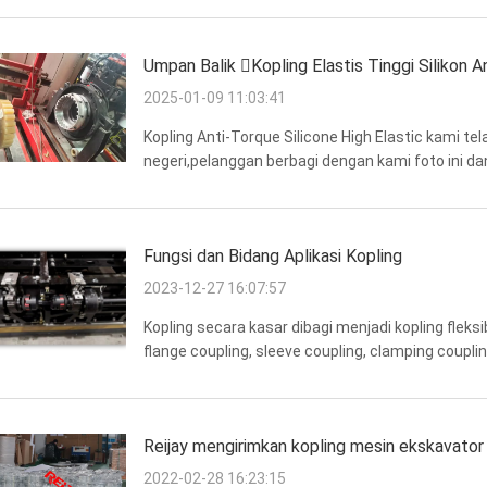
Umpan Balik Kopling Elastis Tinggi Silikon A
2025-01-09 11:03:41
Kopling Anti-Torque Silicone High Elastic kami te
negeri,pelanggan berbagi dengan kami foto ini d
kinerja yang baik.Jenis kopling silikon ini cocok u
Fungsi dan Bidang Aplikasi Kopling
2023-12-27 16:07:57
Kopling secara kasar dibagi menjadi kopling fleksi
flange coupling, sleeve coupling, clamping coupling
kopling tidak elastis. Kopling yang tidak elastis me
Reijay mengirimkan kopling mesin ekskavator k
2022-02-28 16:23:15