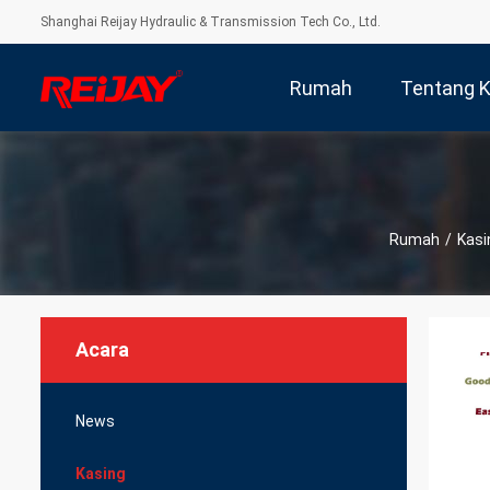
Shanghai Reijay Hydraulic & Transmission Tech Co., Ltd.
Rumah
Tentang K
Rumah
/
Kasi
Acara
News
Kasing