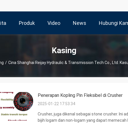
ita
Produk
Video
News
Hubungi Ka
Kasing
ng
/
Cina Shanghai Reijay Hydraulic & Transmission Tech Co., Ltd. Ka
Penerapan Kopling Pin Fleksibel di Crusher
2025-01-22 17:53:34
Crusher, juga dikenal sebagai stone crusher. In
bijih logam dan non-logam yang dapat memecah b
memeras dan membengkokkan. Hari ini kita berbagi a