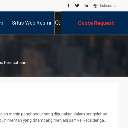
Indonesian
Situs Web Resmi
mi
Quote Request
Suatu
sus Perusahaan
i adalah mesin penghancur yang digunakan dalam pengolahan
ijih mentah yang ditambang menjadi partikel kecil dengan
plikasi Reijay Flexible Pin & Push ...