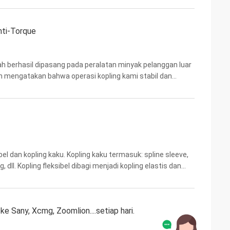
nti-Torque
lah berhasil dipasang pada peralatan minyak pelanggan luar
an mengatakan bahwa operasi kopling kami stabil dan
ntuk peralatan yang digerakkan oleh mesin ...
bel dan kopling kaku. Kopling kaku termasuk: spline sleeve,
, dll. Kopling fleksibel dibagi menjadi kopling elastis dan
liputi: kopling gabungan ...
e Sany, Xcmg, Zoomlion....setiap hari.