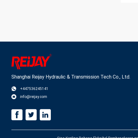
Shanghai Reijay Hydraulic & Transmission Tech Co., Ltd.
+447536245141
info@reijay.com