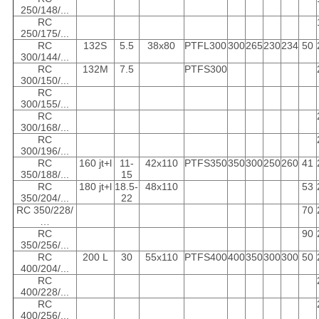
250/148/...
RC
250/175/...
RC
132S
5.5
38x80
PTFL300
300
265
230
234
50
300/144/...
RC
132M
7.5
PTFS300
300/150/...
RC
300/155/...
RC
300/168/...
RC
300/196/...
RC
160 jt+l
11-
42x110
PTFS350
350
300
250
260
41
350/188/...
15
RC
180 jt+l
18.5-
48x110
53
350/204/...
22
RC 350/228/
70
…
RC
90
350/256/...
RC
200 L
30
55x110
PTFS400
400
350
300
300
50
400/204/...
RC
400/228/...
RC
400/256/...