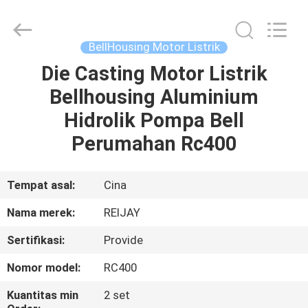
&
Transmission
Tech
Co.,
Ltd..
BellHousing Motor Listrik
All
Rights
Reserved.
Die Casting Motor Listrik
RUMAH
Developed
by
Bellhousing Aluminium
ECER
PRODUK
Hidrolik Pompa Bell
Perumahan Rc400
VIDEO
Tempat asal:
Cina
TENTANG
Nama merek:
REIJAY
KAMI
Sertifikasi:
Provide
TUR
Nomor model:
RC400
PABRIK
Kuantitas min
2 set