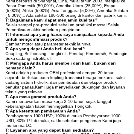
Kami berbasis di Shanghai, Cina, mulai tahun 2003, menjual ke
Pasar Domestik (50,00%), Amerika Utara (25,00%), Eropa
(5,00%), Afrika (5,00%), Asia Tenggara (5,00%), Amerika Selatan
( 5,00%)... Ada sekitar 180-300 orang di kantor dan pabrik kami.
T: Bagaimana kami dapat menjamin kualitas?
Selalu sampel pra-produksi sebelum produksi massal;Selalu
Pemeriksaan akhir sebelum pengiriman
T: Informasi apa yang harus saya sampaikan kepada Anda
untuk mengonfirmasi produk?
Gambar motor atau parameter teknik lainnya
T: Apa yang dapat Anda beli dari kami?
Coupling, Bellhousing, Tangki oli, Penutup Pembersih, Pendingin,
Suku cadang hidrolik, dll.
T: Mengapa Anda harus membeli dari kami, bukan dari
pemasok lain?
Kami adalah produsen OEM profesional dengan 20 tahun
sejarah, berfokus pada kopling transmisi tenaga mekanis, suku
cadang sistem hidrolik, dan pembuatan dan ekspor produk
penukar panas.Kami juga menyediakan dukungan dan layanan
teknis yang relevan.
T: Apa masa garansi produk Anda?
Kami menawarkan masa kerja 2-10 tahun sejak tanggal
keberangkatan kapal meninggalkan Tiongkok.
T: Apa ketentuan pembayaran Anda?
Pembayaran≤ 1000 USD, 100% di muka.Pembayaran≥ 1000
USD, 30% T/T di muka, saldo sebelum pengiriman.Kami juga
menerima LC.
T: Layanan apa yang dapat kami sediakan?