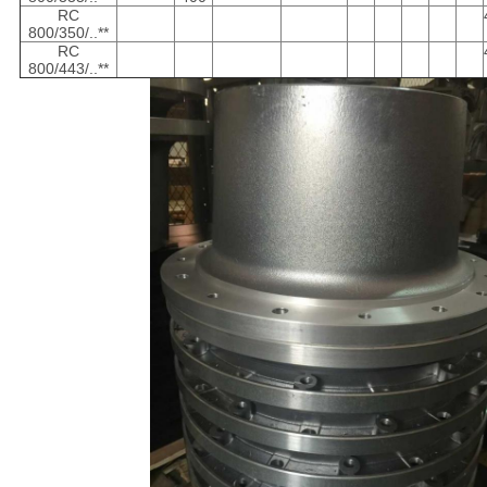
RC
800/350/..**
RC
800/443/..**