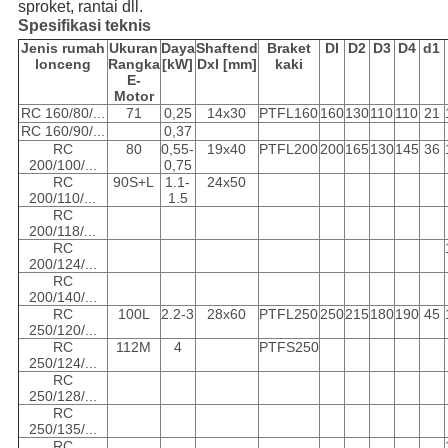
sproket, rantai dll.
Spesifikasi teknis
Jenis rumah
Ukuran
Daya
Shaftend
Braket
DI
D2
D3
D4
d1
lonceng
Rangka
[kW]
Dxl [mm]
kaki
E-
Motor
RC 160/80/...
71
0,25
14x30
PTFL160
160
130
110
110
21
RC 160/90/...
0,37
RC
80
0,55-
19x40
PTFL200
200
165
130
145
36
200/100/...
0,75
RC
90S+L
1.1-
24x50
200/110/...
1.5
RC
200/118/...
RC
200/124/...
RC
200/140/...
RC
100L
2.2-3
28x60
PTFL250
250
215
180
190
45
250/120/...
RC
112M
4
PTFS250
250/124/...
RC
250/128/...
RC
250/135/...
RC