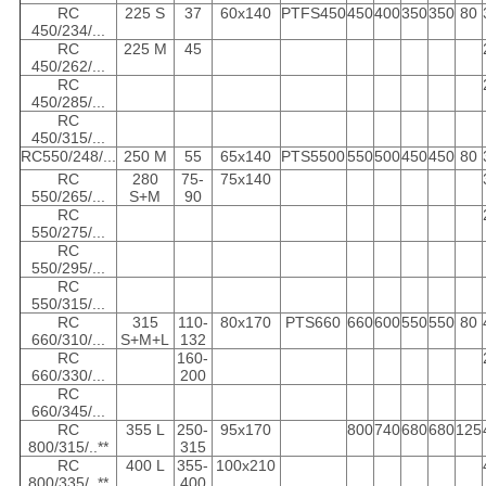
RC
225 S
37
60x140
PTFS450
450
400
350
350
80
450/234/...
RC
225 M
45
450/262/...
RC
450/285/...
RC
450/315/...
RC550/248/...
250 M
55
65x140
PTS5500
550
500
450
450
80
RC
280
75-
75x140
550/265/...
S+M
90
RC
550/275/...
RC
550/295/...
RC
550/315/...
RC
315
110-
80x170
PTS660
660
600
550
550
80
660/310/...
S+M+L
132
RC
160-
660/330/...
200
RC
660/345/...
RC
355 L
250-
95x170
800
740
680
680
125
800/315/..**
315
RC
400 L
355-
100x210
800/335/..**
400