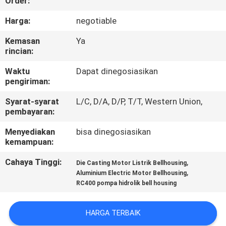
Order:
KONTROL
Harga:
negotiable
KUALITAS
Kemasan
Ya
rincian:
HUBUNGI
Waktu
Dapat dinegosiasikan
pengiriman:
KAMI
Syarat-syarat
L/C, D/A, D/P, T/T, Western Union,
pembayaran:
BERITA
Menyediakan
bisa dinegosiasikan
kemampuan:
PERMINTAAN
Cahaya Tinggi:
,
Die Casting Motor Listrik Bellhousing
PENAWARAN
,
Aluminium Electric Motor Bellhousing
RC400 pompa hidrolik bell housing
OFFICIAL
HARGA TERBAIK
WEBSITE