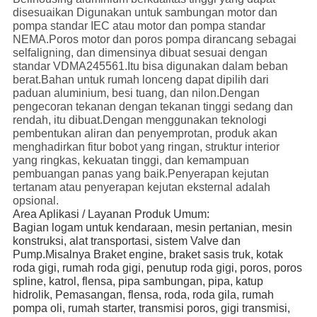
disesuaikan Digunakan untuk sambungan motor dan
pompa standar IEC atau motor dan pompa standar
NEMA.Poros motor dan poros pompa dirancang sebagai
selfaligning, dan dimensinya dibuat sesuai dengan
standar VDMA245561.Itu bisa digunakan dalam beban
berat.Bahan untuk rumah lonceng dapat dipilih dari
paduan aluminium, besi tuang, dan nilon.Dengan
pengecoran tekanan dengan tekanan tinggi sedang dan
rendah, itu dibuat.Dengan menggunakan teknologi
pembentukan aliran dan penyemprotan, produk akan
menghadirkan fitur bobot yang ringan, struktur interior
yang ringkas, kekuatan tinggi, dan kemampuan
pembuangan panas yang baik.Penyerapan kejutan
tertanam atau penyerapan kejutan eksternal adalah
opsional.
Area Aplikasi / Layanan Produk Umum:
Bagian logam untuk kendaraan, mesin pertanian, mesin 
konstruksi, alat transportasi, sistem Valve dan 
Pump.Misalnya Braket engine, braket sasis truk, kotak 
roda gigi, rumah roda gigi, penutup roda gigi, poros, poros 
spline, katrol, flensa, pipa sambungan, pipa, katup 
hidrolik, Pemasangan, flensa, roda, roda gila, rumah 
pompa oli, rumah starter, transmisi poros, gigi transmisi, 