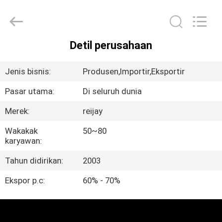
Transmission
Tech
Co.,
Ltd..
All
Rights
Detil perusahaan
Reserved.
RUMAH
Developed
by
ECER
Jenis bisnis:
Produsen,Importir,Eksportir
PRODUK
Pasar utama:
Di seluruh dunia
Merek:
reijay
VIDEO
Wakakak
50~80
karyawan:
TENTANG
Tahun didirikan:
2003
KAMI
Ekspor p.c:
60% - 70%
TUR
PABRIK