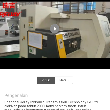
KONTROL
KUALITAS
HUBUNGI
KAMI
BERITA
PERMINTAAN
VIDEO
IMAGES
PENAWARAN
Shanghai Reijay Hydraulic &
Transmission Tech Co., Ltd.
Pengenalan
OFFICIAL
Shanghai Reijay Hydraulic Transmission Technology Co. Ltd
WEBSITE
didirikan pada tahun 2003. Kami berkomitmen untuk
menyediakan komponen transmisi mekanik yang paling